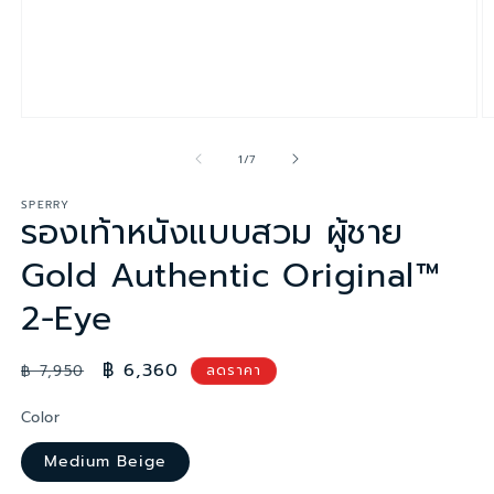
เปิด
เป
สื่อ
สื
จาก
1
/
7
1
2
ใน
ใ
SPERRY
โม
โ
รองเท้าหนังแบบสวม ผู้ชาย
ดอล
ด
Gold Authentic Original™
2-Eye
ราคา
ราคา
฿ 6,360
฿ 7,950
ลดราคา
ปกติ
โปรโมชัน
Color
Medium Beige