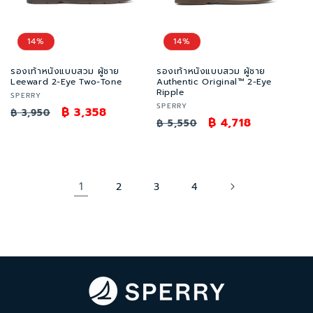
14%
14%
รองเท้าหนังแบบสวม ผู้ชาย
รองเท้าหนังแบบสวม ผู้ชาย
Leeward 2-Eye Two-Tone
Authentic Original™ 2-Eye
Ripple
เวน
SPERRY
เวน
SPERRY
เด
ราคา
ราคา
฿ 3,358
฿ 3,950
เด
ราคา
ราคา
฿ 4,718
฿ 5,550
อร์:
ปกติ
โปรโมชัน
อร์:
ปกติ
โปรโมชัน
1
2
3
4