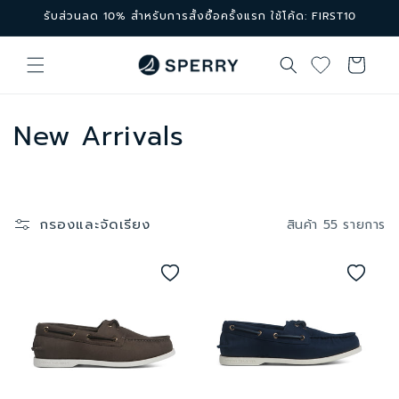
ข้ามไป
รับส่วนลด 10% สำหรับการสั้งซื้อครั้งแรก ใช้โค้ด: FIRST10
ยัง
เนื้อหา
ตะกร้า
สินค้า
ค
New Arrivals
อ
ล
กรองและจัดเรียง
สินค้า 55 รายการ
เ
ล
ก
ชั
น