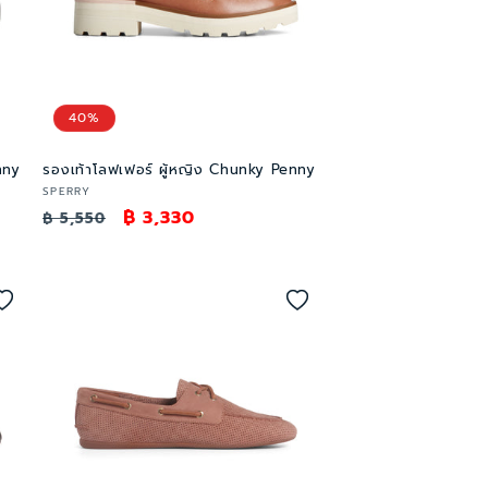
40%
nny
รองเท้าโลฟเฟอร์ ผู้หญิง Chunky Penny
เวน
SPERRY
ราคา
ราคา
฿ 3,330
เด
฿ 5,550
อร์:
ปกติ
โปรโมชัน