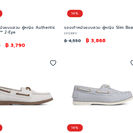
14%
หนังแบบสวม ผู้หญิง Authentic
รองเท้าหนังแบบสวม ผู้หญิง Slim Boa
l™ 2-Eye
เวน
SPERRY
ราคา
ราคา
฿ 3,868
เด
฿ 4,550
ราคา
฿ 3,790
0
อร์:
ปกติ
โปรโมชัน
โปรโมชัน
14%