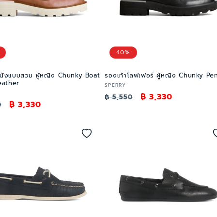
40%
หนังแบบสวม ผู้หญิง Chunky Boat
รองเท้าโลฟเฟอร์ ผู้หญิง Chunky Pe
eather
เวน
SPERRY
ราคา
ราคา
฿ 3,330
เด
฿ 5,550
ราคา
฿ 3,330
0
อร์:
ปกติ
โปรโมชัน
โปรโมชัน