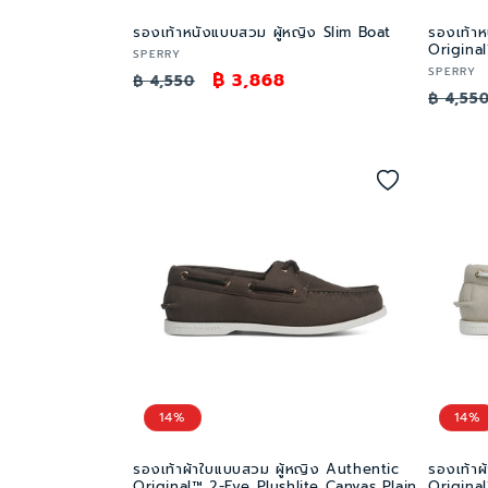
รองเท้าหนังแบบสวม ผู้หญิง Slim Boat
รองเท้า
Original
เวน
SPERRY
เวน
SPERRY
ราคา
ราคา
฿ 3,868
เด
฿ 4,550
ราคา
เด
฿ 4,55
อร์:
ปกติ
โปรโมชัน
อร์:
ปกติ
14%
14%
รองเท้าผ้าใบแบบสวม ผู้หญิง Authentic
รองเท้าผ
Original™ 2-Eye Plushlite Canvas Plain
Original