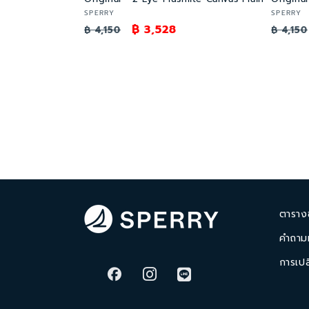
เวน
เวน
SPERRY
SPERRY
ราคา
ราคา
฿ 3,528
ราคา
เด
เด
฿ 4,150
฿ 4,150
อร์:
อร์:
ปกติ
โปรโมชัน
ปกติ
ตาราง
คำถามท
การเปล