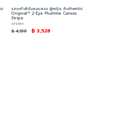
ic
รองเท้าผ้าใบแบบสวม ผู้หญิง Authentic
Original™ 2-Eye Plushlite Canvas
Stripe
เวน
SPERRY
ราคา
ราคา
฿ 3,528
เด
฿ 4,150
อร์:
ปกติ
โปรโมชัน