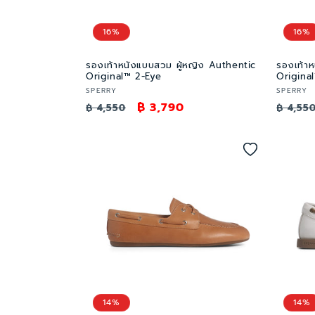
16%
16%
รองเท้าหนังแบบสวม ผู้หญิง Authentic
รองเท้า
Original™ 2-Eye
Origina
เวน
เวน
SPERRY
SPERRY
ราคา
ราคา
฿ 3,790
ราคา
เด
เด
฿ 4,550
฿ 4,55
อร์:
อร์:
ปกติ
โปรโมชัน
ปกติ
14%
14%