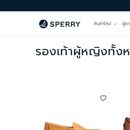
ข้ามไป
ยัง
เนื้อหา
สินค้าใหม่
ผู้ช
ค
รองเท้าผู้หญิงทั้
อ
ล
เ
ล
ก