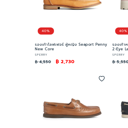
ชั
น
40%
40%
:
รองเท้าโลฟเฟอร์ ผู้หญิง Seaport Penny
รองเท้า
New Core
2-Eye L
เวน
เวน
SPERRY
SPERRY
ราคา
ราคา
฿ 2,730
ราคา
เด
เด
฿ 4,550
฿ 5,55
อร์:
อร์:
ปกติ
โปรโมชัน
ปกติ