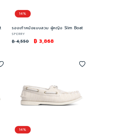
14%
t
รองเท้าหนังแบบสวม ผู้หญิง Slim Boat
เวน
SPERRY
ราคา
ราคา
฿ 3,868
เด
฿ 4,550
อร์:
ปกติ
โปรโมชัน
14%